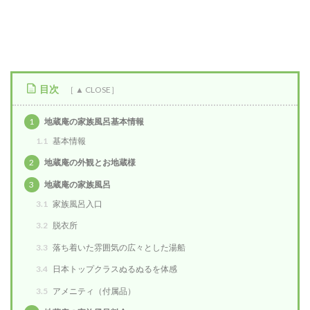
目次
1
地蔵庵の家族風呂基本情報
1.1
基本情報
2
地蔵庵の外観とお地蔵様
3
地蔵庵の家族風呂
3.1
家族風呂入口
3.2
脱衣所
3.3
落ち着いた雰囲気の広々とした湯船
3.4
日本トップクラスぬるぬるを体感
3.5
アメニティ（付属品）