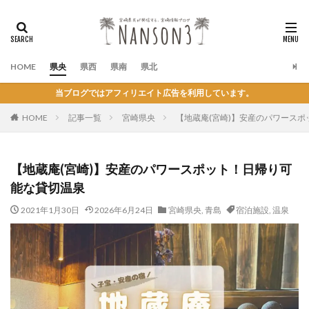
HOME
県央
県西
県南
県北
当ブログではアフィリエイト広告を利用しています。
HOME
記事一覧
宮崎県央
【地蔵庵(宮崎)】安産のパワース
【地蔵庵(宮崎)】安産のパワースポット！日帰り可
能な貸切温泉
2021年1月30日
2026年6月24日
宮崎県央
,
青島
宿泊施設
,
温泉