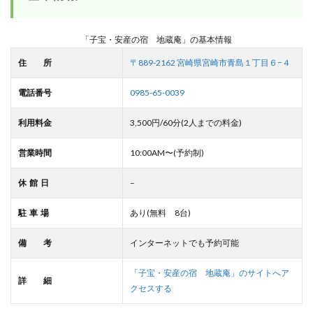
「子宝・安産の宿 地蔵庵」の基本情報
住 所
〒889-2162 宮崎県宮崎市青島１丁目６−４
電話番号
0985-65-0039
利用料金
3,500円/60分(2人までの料金)
営業時間
10:00AM〜(予約制)
休 館 日
–
駐 車 場
あり(無料 8台)
備 考
インターネットでも予約可能
「子宝・安産の宿 地蔵庵」のサイトへア
詳 細
クセスする