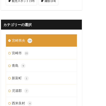
観光スポット
(19)
麺類
(24)
カテゴリーの選択
宮崎県央
59
宮崎市
35
青島
9
新富町
1
児湯郡
7
西米良村
4