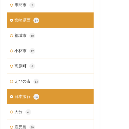
串間市
2
宮崎県西
39
都城市
10
小林市
12
高原町
4
えびの市
13
日本旅行
36
大分
6
鹿児島
20