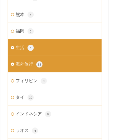
熊本
5
福岡
5
生活
6
海外旅行
33
フィリピン
3
タイ
10
インドネシア
8
ラオス
4