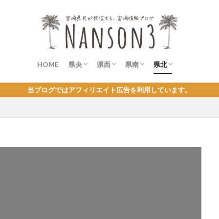
HOME
県央
県西
県南
県北
宮崎市
青島
綾町
西米良村
児湯郡
新富町
小林市
都城市
高原町
えびの市
日南市
串間市
日向市
延岡市
美郷町
高千穂町
当ブログではアフィリエイト広告を利用しています。