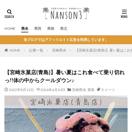
HOME
県央
県西
県南
県北
当ブログではアフィリエイト広告を利用しています。
HOME
記事一覧
宮崎県央
【宮崎氷菓店(青島)】暑い夏はこれ
【宮崎氷菓店(青島)】暑い夏はこれ食べて乗り切れ
っ!!体の中からクールダウン♪
2022年8月11日
2026年6月24日
宮崎県央
,
青島
スイーツ