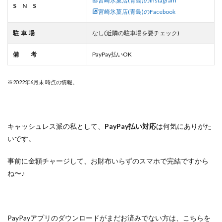
宮崎氷菓店(青島)のInstagram
S N S
宮崎氷菓店(青島)のFacebook
駐 車 場
なし(近隣の駐車場を要チェック)
備 考
PayPay払いOK
※2022年6月末 時点の情報。
キャッシュレス派の私として、
PayPay払い対応
は何気にありがた
いです。
事前に金額チャージして、お財布いらずのスマホで完結ですから
ね〜♪
PayPayアプリのダウンロードがまだお済みでない方は、こちらを