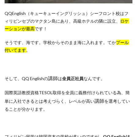
QQEnglish（キューキューイングリッシュ）シーフロント校はフ
ィリピンセブのマクタン島にあり、高級ホテルの隣に設立、
ロケ
ーションが最高
です！
そうです、海です。学校からそのまま海に入れます。てか
プール
付いてます
。
講師
そして、QQ Englishの
は
全員正社員
なんです。
国際英語教授資格TESOL取得を全員に義務付けられている為、簡
講師
単に入社できるとは考えづらく、レベルが高い
を選考してい
ることが分かります。
フィリピン留学は韓国資本の学校が多いのですが、
QQ Englishは