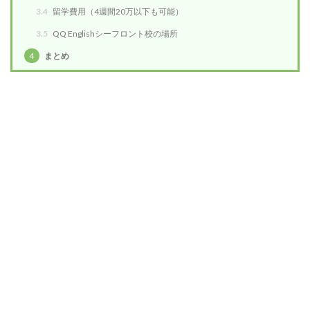
3.4
留学費用（4週間20万以下も可能）
3.5
QQ Englishシーフロント校の場所
4
まとめ