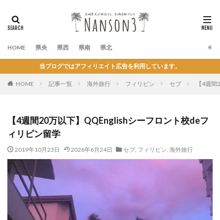
HOME
県央
県西
県南
県北
当ブログではアフィリエイト広告を利用しています。
HOME
記事一覧
海外旅行
フィリピン
セブ
【4週間
【4週間20万以下】QQEnglishシーフロント校deフ
ィリピン留学
2019年10月23日
2026年6月24日
セブ
,
フィリピン
,
海外旅行