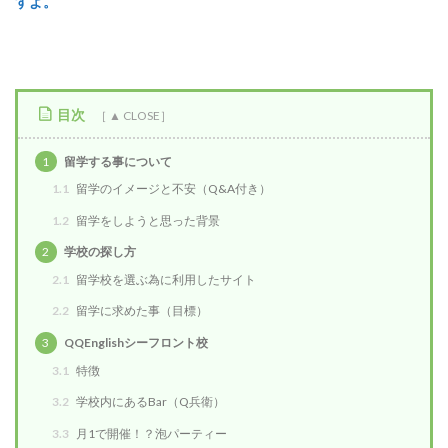
すよ。
目次
1
留学する事について
1.1
留学のイメージと不安（Q&A付き）
1.2
留学をしようと思った背景
2
学校の探し方
2.1
留学校を選ぶ為に利用したサイト
2.2
留学に求めた事（目標）
3
QQEnglishシーフロント校
3.1
特徴
3.2
学校内にあるBar（Q兵衛）
3.3
月1で開催！？泡パーティー