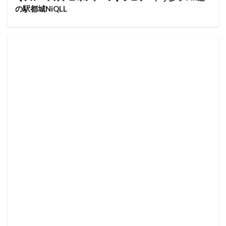
の駅都城NiQLL