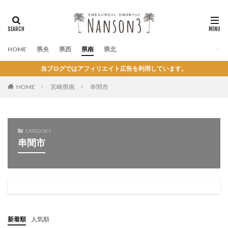
HOME
県央
県西
県南
県北
当ブログではアフィリエイト広告を利用しています。
HOME
宮崎県南
串間市
CATEGORY
串間市
新着順
人気順