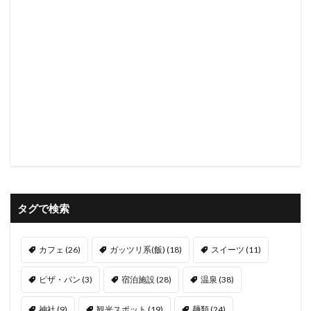
タグで検索
カフェ
(26)
ガッツリ系(飯)
(18)
スイーツ
(11)
ピザ・パン
(3)
宿泊施設
(28)
温泉
(38)
神社
(9)
観光スポット
(19)
麺類
(24)