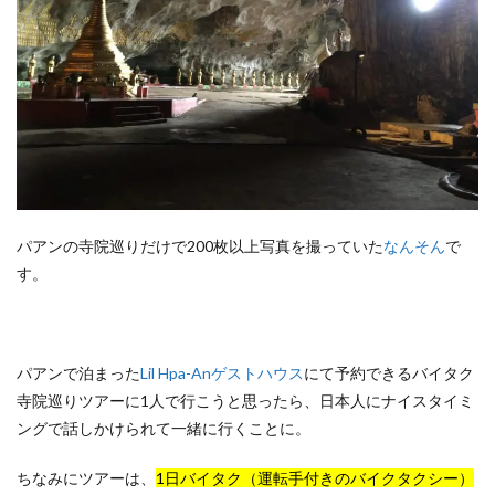
パアンの寺院巡りだけで200枚以上写真を撮っていた
なんそん
で
す。
パアンで泊まった
Lil Hpa-Anゲストハウス
にて予約できるバイタク
寺院巡りツアーに1人で行こうと思ったら、日本人にナイスタイミ
ングで話しかけられて一緒に行くことに。
ちなみにツアーは、
1日バイタク（運転手付きのバイクタクシー）