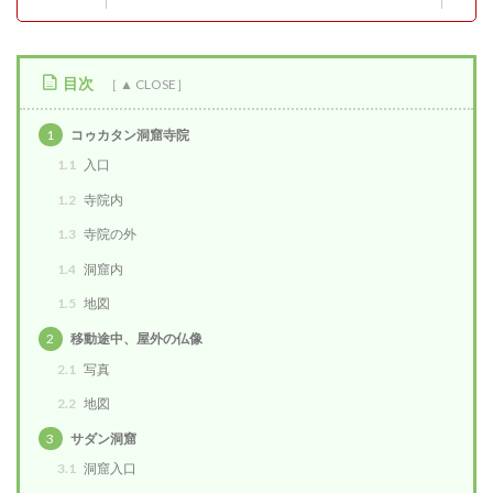
目次
1
コゥカタン洞窟寺院
1.1
入口
1.2
寺院内
1.3
寺院の外
1.4
洞窟内
1.5
地図
2
移動途中、屋外の仏像
2.1
写真
2.2
地図
3
サダン洞窟
3.1
洞窟入口