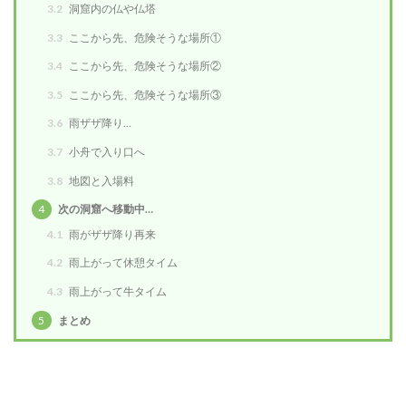
3.2
洞窟内の仏や仏塔
3.3
ここから先、危険そうな場所①
3.4
ここから先、危険そうな場所②
3.5
ここから先、危険そうな場所③
3.6
雨ザザ降り…
3.7
小舟で入り口へ
3.8
地図と入場料
4
次の洞窟へ移動中…
4.1
雨がザザ降り再来
4.2
雨上がって休憩タイム
4.3
雨上がって牛タイム
5
まとめ