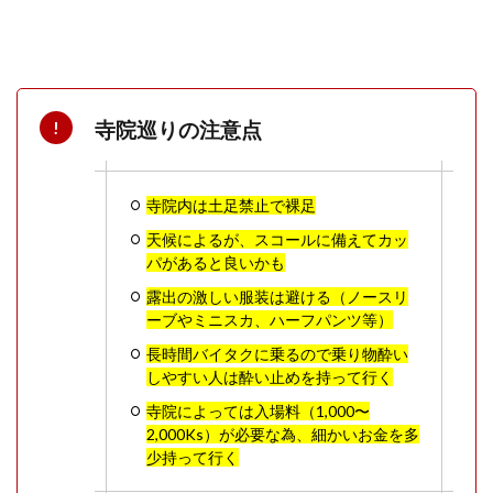
寺院巡りの注意点
寺院内は土足禁止で裸足
天候によるが、スコールに備えてカッ
パがあると良いかも
露出の激しい服装は避ける（ノースリ
ーブやミニスカ、ハーフパンツ等）
長時間バイタクに乗るので乗り物酔い
しやすい人は酔い止めを持って行く
寺院によっては入場料（1,000〜
2,000Ks）が必要な為、細かいお金を多
少持って行く