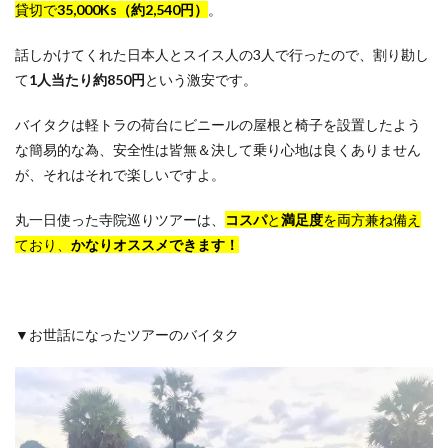
貸切で
35,000Ks（約2,540円）
。
話しかけてくれた日本人とスイス人の3人で行ったので、割り勘し
て
1人当たり約850円
という激安です。
バイタクは軽トラの荷台にビニールの屋根と椅子を設置したよう
な簡易的な為、安全性は皆無＆決して乗り心地は良くありません
が、それはそれで楽しいですよ。
丸一日使った寺院巡りツアーは、
コスパ
と
満足度
を両方兼ね備え
ており、
かなりオススメできます！
▼お世話になったツアーのバイタク