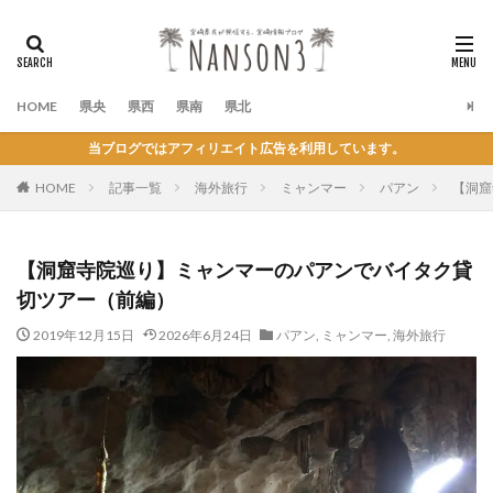
HOME
県央
県西
県南
県北
当ブログではアフィリエイト広告を利用しています。
HOME
記事一覧
海外旅行
ミャンマー
パアン
【洞窟
【洞窟寺院巡り】ミャンマーのパアンでバイタク貸
切ツアー（前編）
2019年12月15日
2026年6月24日
パアン
,
ミャンマー
,
海外旅行