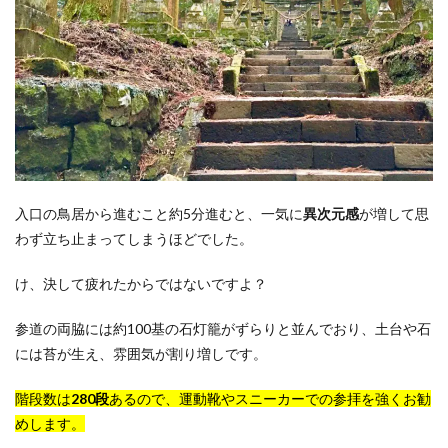
入口の鳥居から進むこと約5分進むと、一気に
異次元感
が増して思
わず立ち止まってしまうほどでした。
け、決して疲れたからではないですよ？
参道の両脇には約100基の石灯籠がずらりと並んでおり、土台や石
には苔が生え、雰囲気が割り増しです。
階段数は
280段
あるので、運動靴やスニーカーでの参拝を強くお勧
めします。