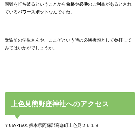
困難を打ち破るということから
合格
や
必勝
のご利益があるとされ
ている
パワースポット
なんですね。
受験前の学生さんや、ここぞという時の必勝祈願として参拝して
みてはいかがでしょうか。
上色見熊野座神社へのアクセス
〒869-1601 熊本県阿蘇郡高森町上色見２６１９