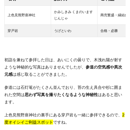
かみしきみ くまのいます
上色見熊野座神社
商売繁盛・縁結び
じんじゃ
穿戸岩
うげといわ
合格・必勝
初詣を兼ねて参拝した日は、あいにくの曇りで、木洩れ陽が射す
ような神秘的な写真はありませんでしたが、
参道の空気感や異次
元感
は感じ取ることができました。
参道には石灯篭がたくさん並んでおり、苔の生え具合や杉に囲ま
れた空間は
思わず写真を撮りたくなるような神秘性
はあると思い
ます。
上色見熊野座神社の裏手にある穿戸岩も一緒に参拝できるので、
2
度オイシイご利益スポット
ですね。