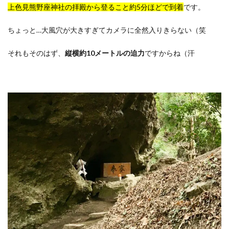
上色見熊野座神社の拝殿から登ること約5分ほどで到着
です。
ちょっと…大風穴が大きすぎてカメラに全然入りきらない（笑
それもそのはず、
縦横約10メートルの迫力
ですからね（汗