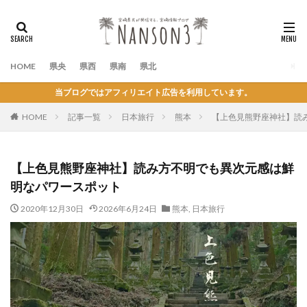
HOME
県央
県西
県南
県北
当ブログではアフィリエイト広告を利用しています。
HOME
記事一覧
日本旅行
熊本
【上色見熊野座神社】読
【上色見熊野座神社】読み方不明でも異次元感は鮮
明なパワースポット
2020年12月30日
2026年6月24日
熊本
,
日本旅行