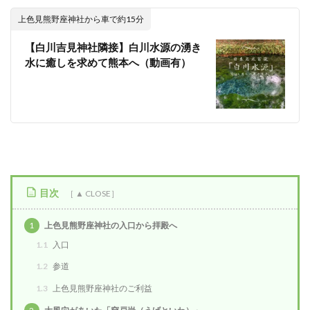
上色見熊野座神社から車で約15分
【白川吉見神社隣接】白川水源の湧き
水に癒しを求めて熊本へ（動画有）
目次
1
上色見熊野座神社の入口から拝殿へ
1.1
入口
1.2
参道
1.3
上色見熊野座神社のご利益