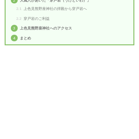
2
大風穴があいた「穿戸岩（うげといわ）」
2.1
上色見熊野座神社の拝殿から穿戸岩へ
2.2
穿戸岩のご利益
3
上色見熊野座神社へのアクセス
4
まとめ