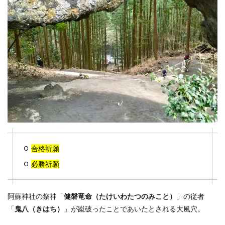
合格祈願
必勝祈願
阿蘇神社の祭神「
健磐竜命（たけいわたつのみこと）
」の従者
「
鬼八（きはち）
」が蹴破ったことであいたとされる大風穴。