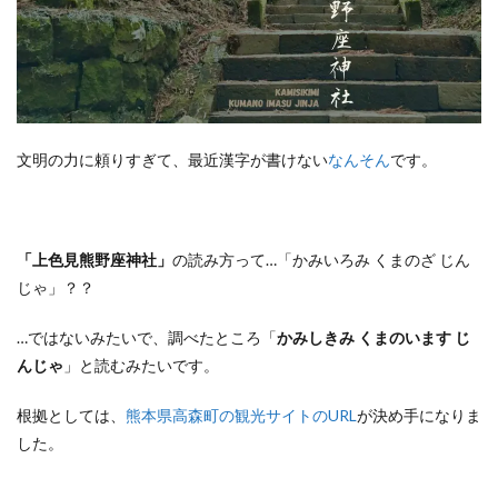
文明の力に頼りすぎて、最近漢字が書けない
なんそん
です。
「上色見熊野座神社」
の読み方って…「かみいろみ くまのざ じん
じゃ」？？
…ではないみたいで、調べたところ「
かみしきみ くまのいます じ
んじゃ
」と読むみたいです。
根拠としては、
熊本県高森町の観光サイトのURL
が決め手になりま
した。