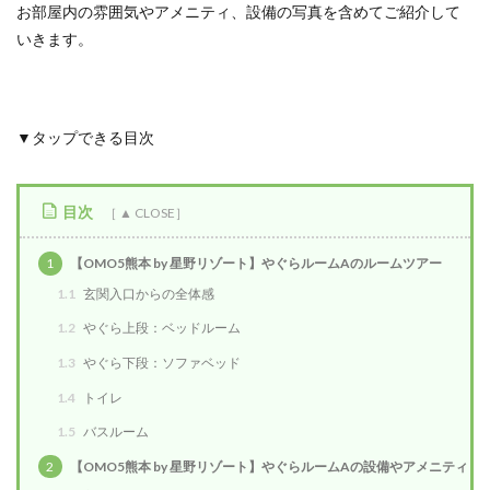
お部屋内の雰囲気やアメニティ、設備の写真を含めてご紹介して
いきます。
▼タップできる目次
目次
1
【OMO5熊本 by 星野リゾート】やぐらルームAのルームツアー
1.1
玄関入口からの全体感
1.2
やぐら上段：ベッドルーム
1.3
やぐら下段：ソファベッド
1.4
トイレ
1.5
バスルーム
2
【OMO5熊本 by 星野リゾート】やぐらルームAの設備やアメニティ