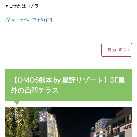
▼ご予約はコチラ
»楽天トラベルで予約する
目次に戻る
【OMO5熊本 by 星野リゾート】3F屋
外の凸凹テラス