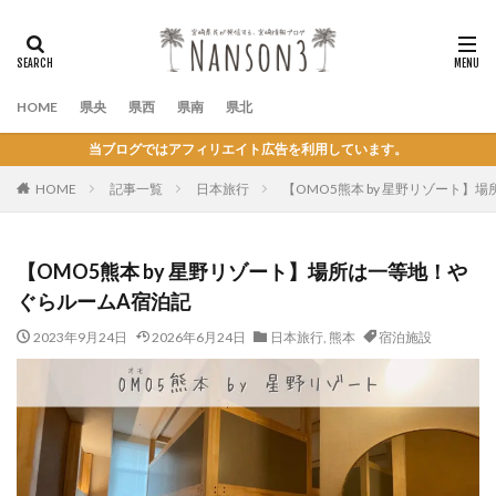
HOME
県央
県西
県南
県北
当ブログではアフィリエイト広告を利用しています。
HOME
記事一覧
日本旅行
【OMO5熊本 by 星野リゾート】
【OMO5熊本 by 星野リゾート】場所は一等地！や
ぐらルームA宿泊記
2023年9月24日
2026年6月24日
日本旅行
,
熊本
宿泊施設