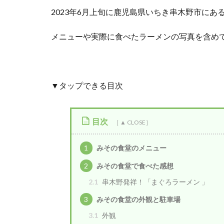
2023年6月上旬に鹿児島県いちき串木野市にあ
メニューや実際に食べたラーメンの写真を含め
▼タップできる目次
目次
1
みその食堂のメニュー
2
みその食堂で食べた感想
2.1
串木野発祥！「まぐろラーメン 」
3
みその食堂の外観と駐車場
3.1
外観