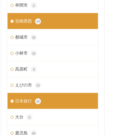
串間市
2
宮崎県西
39
都城市
10
小林市
12
高原町
4
えびの市
13
日本旅行
36
大分
6
鹿児島
20