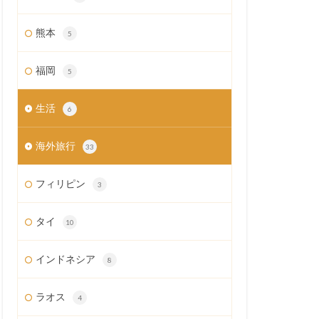
熊本
5
福岡
5
生活
6
海外旅行
33
フィリピン
3
タイ
10
インドネシア
8
ラオス
4