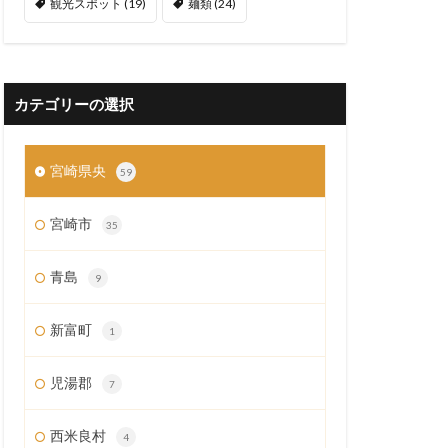
観光スポット
(19)
麺類
(24)
カテゴリーの選択
宮崎県央
59
宮崎市
35
青島
9
新富町
1
児湯郡
7
西米良村
4