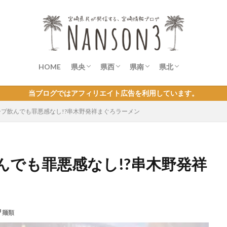
HOME
県央
県西
県南
県北
宮崎市
青島
綾町
西米良村
児湯郡
新富町
小林市
都城市
高原町
えびの市
日南市
串間市
日向市
延岡市
美郷町
高千穂町
当ブログではアフィリエイト広告を利用しています。
プ飲んでも罪悪感なし!?串木野発祥まぐろラーメン
んでも罪悪感なし!?串木野発祥
麺類