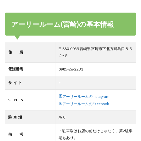
アーリールーム(宮崎)の基本情報
〒880-0035 宮崎県宮崎市下北方町島口８５
住 所
２−５
電話番号
0985-26-2231
サ イ ト
–
アーリールームのInstagram
S N S
アーリールームのFacebook
駐 車 場
あり
・駐車場はお店の前だけじゃなく、第2駐車
備 考
場もあり。