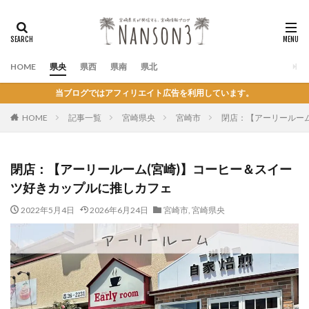
HOME
県央
県西
県南
県北
当ブログではアフィリエイト広告を利用しています。
HOME
記事一覧
宮崎県央
宮崎市
閉店：【アーリールー
閉店：【アーリールーム(宮崎)】コーヒー＆スイー
ツ好きカップルに推しカフェ
2022年5月4日
2026年6月24日
宮崎市
,
宮崎県央